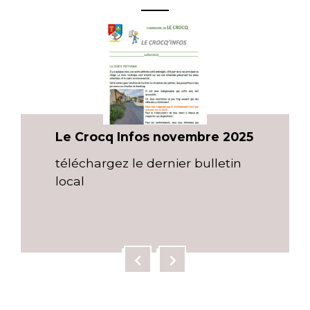
Le Crocq Infos novembre 2025
téléchargez le dernier bulletin
local
chevron_left
chevron_right